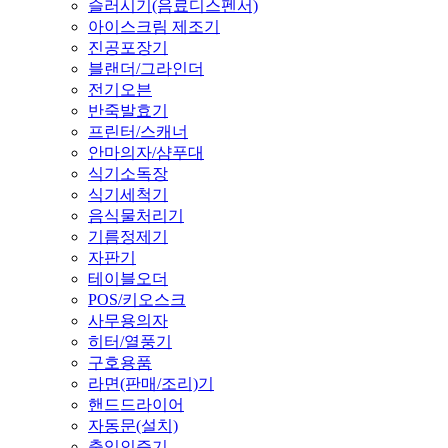
슬러시기(음료디스펜서)
아이스크림 제조기
진공포장기
블랜더/그라인더
전기오븐
반죽발효기
프린터/스캐너
안마의자/샴푸대
식기소독장
식기세척기
음식물처리기
기름정제기
자판기
테이블오더
POS/키오스크
사무용의자
히터/열풍기
구호용품
라면(판매/조리)기
핸드드라이어
자동문(설치)
출입인증기