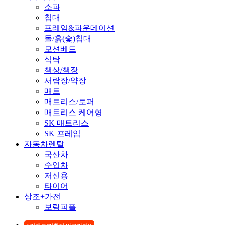
소파
침대
프레임&파운데이션
돌/흙(숯)침대
모션베드
식탁
책상/책장
서랍장/약장
매트
매트리스/토퍼
매트리스 케어형
SK 매트리스
SK 프레임
자동차렌탈
국산차
수입차
저신용
타이어
상조+가전
보람피플