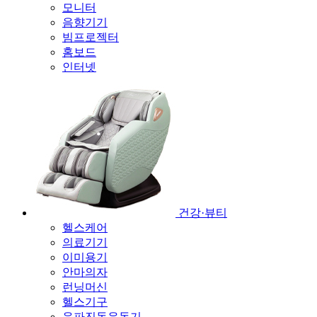
모니터
음향기기
빔프로젝터
홈보드
인터넷
건강·뷰티
헬스케어
의료기기
이미용기
안마의자
런닝머신
헬스기구
음파진동운동기