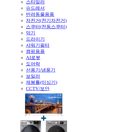
스타일러
슈드레서
반려동물용품
자전거(전기자전거)
스쿠터(전동스쿠터)
악기
드라이기
샤워기필터
캠핑용품
AI로봇
도어락
선풍기/냉풍기
보일러
재봉틀(미싱기)
CCTV/보안