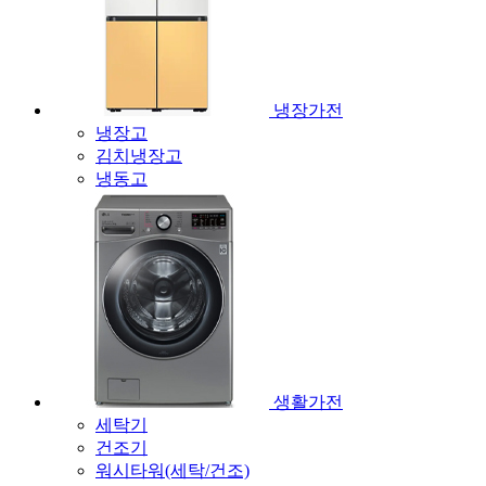
냉장가전
냉장고
김치냉장고
냉동고
생활가전
세탁기
건조기
워시타워(세탁/건조)