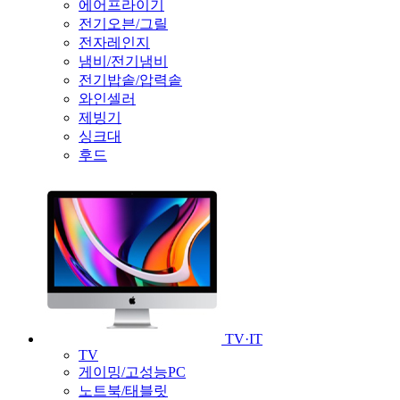
에어프라이기
전기오븐/그릴
전자레인지
냄비/전기냄비
전기밥솥/압력솥
와인셀러
제빙기
싱크대
후드
TV·IT
TV
게이밍/고성능PC
노트북/태블릿