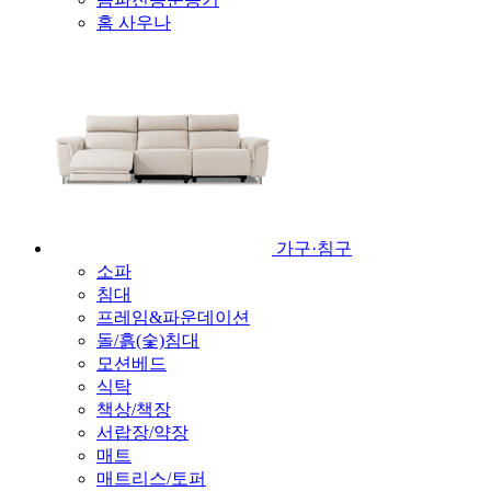
홈 사우나
가구·침구
소파
침대
프레임&파운데이션
돌/흙(숯)침대
모션베드
식탁
책상/책장
서랍장/약장
매트
매트리스/토퍼