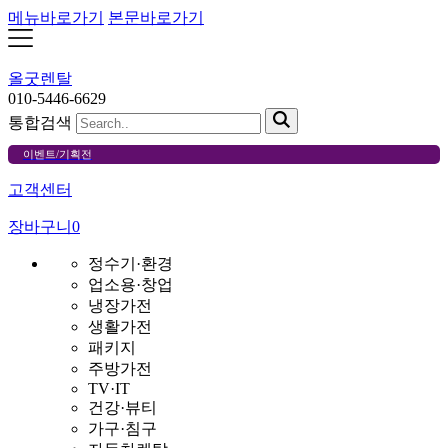
메뉴바로가기
본문바로가기
올굿렌탈
010-5446-6629
통합검색
이벤트/기획전
고객센터
장바구니
0
정수기·환경
업소용·창업
냉장가전
생활가전
패키지
주방가전
TV·IT
건강·뷰티
가구·침구