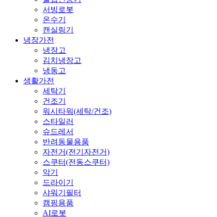
서빙로봇
온수기
캔실링기
냉장가전
냉장고
김치냉장고
냉동고
생활가전
세탁기
건조기
워시타워(세탁/건조)
스타일러
슈드레서
반려동물용품
자전거(전기자전거)
스쿠터(전동스쿠터)
악기
드라이기
샤워기필터
캠핑용품
AI로봇