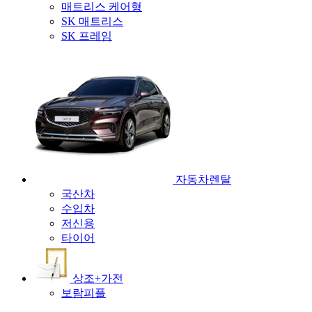
매트리스 케어형
SK 매트리스
SK 프레임
자동차렌탈
국산차
수입차
저신용
타이어
상조+가전
보람피플