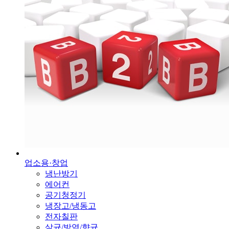
업소용·창업
냉난방기
에어컨
공기청정기
냉장고/냉동고
전자칠판
살균/방역/향균