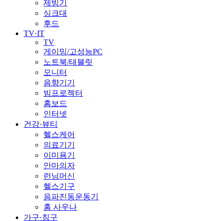
제빙기
싱크대
후드
TV·IT
TV
게이밍/고성능PC
노트북/태블릿
모니터
음향기기
빔프로젝터
홈보드
인터넷
건강·뷰티
헬스케어
의료기기
이미용기
안마의자
런닝머신
헬스기구
음파진동운동기
홈 사우나
가구·침구