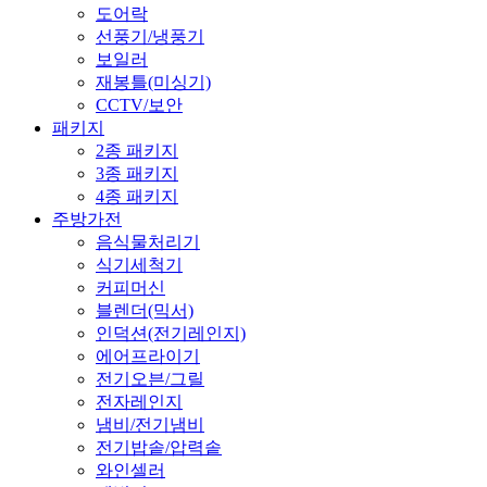
도어락
선풍기/냉풍기
보일러
재봉틀(미싱기)
CCTV/보안
패키지
2종 패키지
3종 패키지
4종 패키지
주방가전
음식물처리기
식기세척기
커피머신
블렌더(믹서)
인덕션(전기레인지)
에어프라이기
전기오븐/그릴
전자레인지
냄비/전기냄비
전기밥솥/압력솥
와인셀러