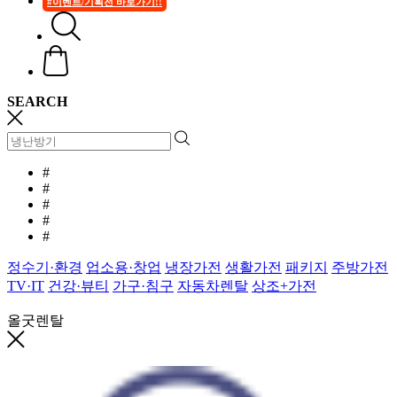
#이벤트/기획전 바로가기!!
SEARCH
#
#
#
#
#
정수기·환경
업소용·창업
냉장가전
생활가전
패키지
주방가전
TV·IT
건강·뷰티
가구·침구
자동차렌탈
상조+가전
올굿렌탈