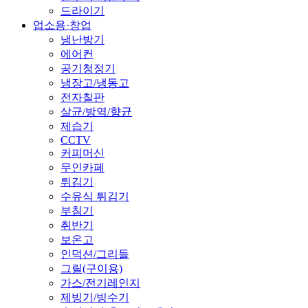
드라이기
업소용·창업
냉난방기
에어컨
공기청정기
냉장고/냉동고
전자칠판
살균/방역/향균
제습기
CCTV
커피머신
무인카페
튀김기
수유식 튀김기
부침기
취반기
보온고
인덕션/그리들
그릴(구이용)
가스/전기레인지
제빙기/빙수기