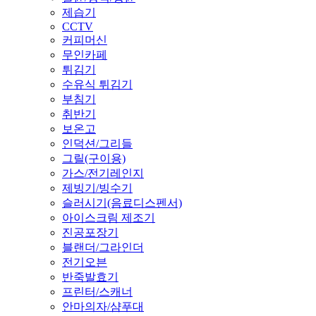
제습기
CCTV
커피머신
무인카페
튀김기
수유식 튀김기
부침기
취반기
보온고
인덕션/그리들
그릴(구이용)
가스/전기레인지
제빙기/빙수기
슬러시기(음료디스펜서)
아이스크림 제조기
진공포장기
블랜더/그라인더
전기오븐
반죽발효기
프린터/스캐너
안마의자/샴푸대