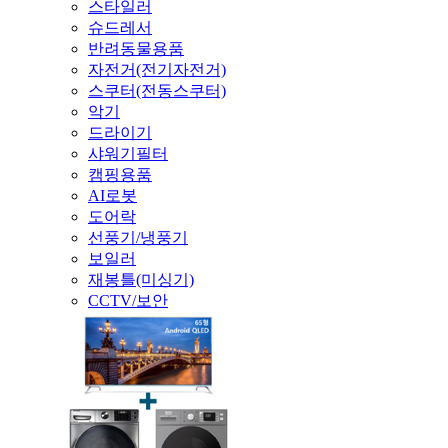
스타일러
슈드레서
반려동물용품
자전거(전기자전거)
스쿠터(전동스쿠터)
악기
드라이기
샤워기필터
캠핑용품
AI로봇
도어락
선풍기/냉풍기
보일러
재봉틀(미싱기)
CCTV/보안