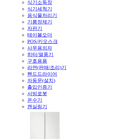
식기소독장
식기세척기
음식물처리기
기름정제기
자판기
테이블오더
POS/키오스크
사무용의자
히터/열풍기
구호용품
라면(판매/조리)기
핸드드라이어
자동문(설치)
출입인증기
서빙로봇
온수기
캔실링기