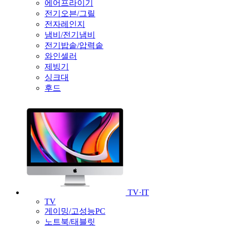
에어프라이기
전기오븐/그릴
전자레인지
냄비/전기냄비
전기밥솥/압력솥
와인셀러
제빙기
싱크대
후드
TV·IT
TV
게이밍/고성능PC
노트북/태블릿