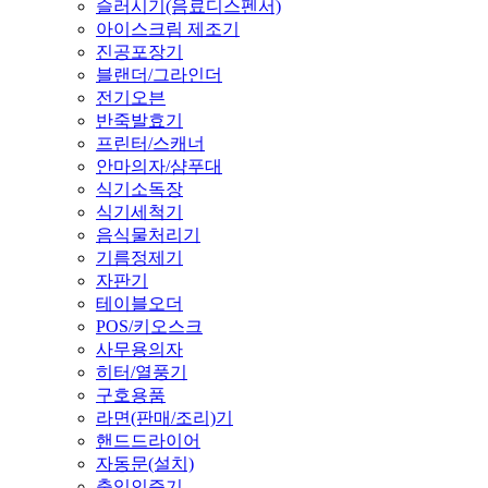
슬러시기(음료디스펜서)
아이스크림 제조기
진공포장기
블랜더/그라인더
전기오븐
반죽발효기
프린터/스캐너
안마의자/샴푸대
식기소독장
식기세척기
음식물처리기
기름정제기
자판기
테이블오더
POS/키오스크
사무용의자
히터/열풍기
구호용품
라면(판매/조리)기
핸드드라이어
자동문(설치)
출입인증기