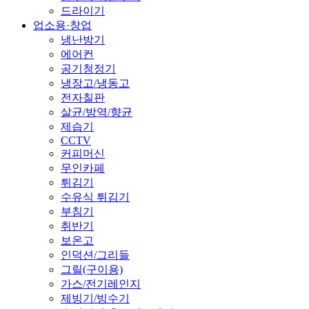
드라이기
업소용·창업
냉난방기
에어컨
공기청정기
냉장고/냉동고
전자칠판
살균/방역/향균
제습기
CCTV
커피머신
무인카페
튀김기
수유식 튀김기
부침기
취반기
보온고
인덕션/그리들
그릴(구이용)
가스/전기레인지
제빙기/빙수기