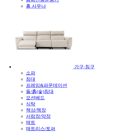
홈 사우나
가구·침구
소파
침대
프레임&파운데이션
돌/흙(숯)침대
모션베드
식탁
책상/책장
서랍장/약장
매트
매트리스/토퍼