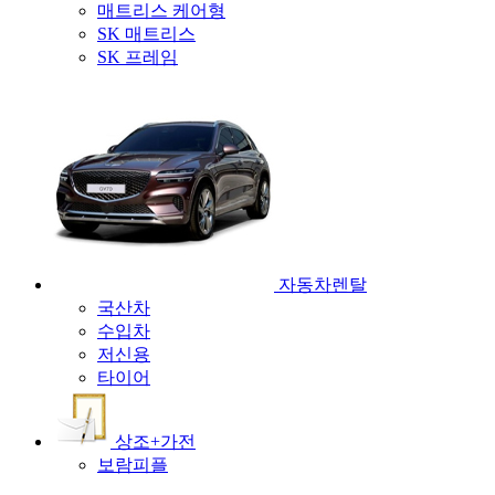
매트리스 케어형
SK 매트리스
SK 프레임
자동차렌탈
국산차
수입차
저신용
타이어
상조+가전
보람피플