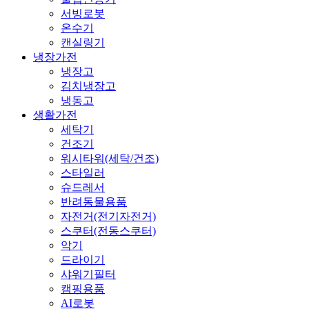
서빙로봇
온수기
캔실링기
냉장가전
냉장고
김치냉장고
냉동고
생활가전
세탁기
건조기
워시타워(세탁/건조)
스타일러
슈드레서
반려동물용품
자전거(전기자전거)
스쿠터(전동스쿠터)
악기
드라이기
샤워기필터
캠핑용품
AI로봇