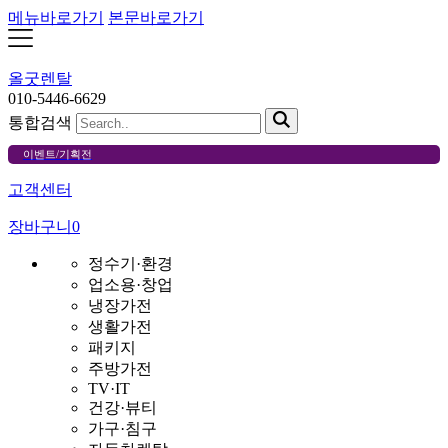
메뉴바로가기
본문바로가기
올굿렌탈
010-5446-6629
통합검색
이벤트/기획전
고객센터
장바구니
0
정수기·환경
업소용·창업
냉장가전
생활가전
패키지
주방가전
TV·IT
건강·뷰티
가구·침구