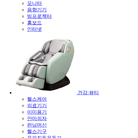
모니터
음향기기
빔프로젝터
홈보드
인터넷
건강·뷰티
헬스케어
의료기기
이미용기
안마의자
런닝머신
헬스기구
음파진동운동기