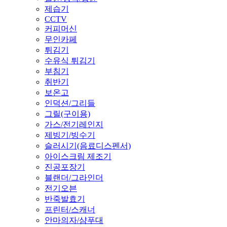
제습기
CCTV
커피머신
무인카페
튀김기
수유식 튀김기
부침기
취반기
보온고
인덕션/그리들
그릴(구이용)
가스/전기레인지
제빙기/빙수기
슬러시기(음료디스펜서)
아이스크림 제조기
진공포장기
블랜더/그라인더
전기오븐
반죽발효기
프린터/스캐너
안마의자/샴푸대