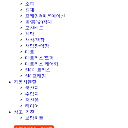
소파
침대
프레임&파운데이션
돌/흙(숯)침대
모션베드
식탁
책상/책장
서랍장/약장
매트
매트리스/토퍼
매트리스 케어형
SK 매트리스
SK 프레임
자동차렌탈
국산차
수입차
저신용
타이어
상조+가전
보람피플