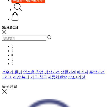
#이벤트/기획전 바로가기!!
SEARCH
#
#
#
#
#
정수기·환경
업소용·창업
냉장가전
생활가전
패키지
주방가전
TV·IT
건강·뷰티
가구·침구
자동차렌탈
상조+가전
올굿렌탈