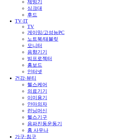
제빙기
싱크대
후드
TV·IT
TV
게이밍/고성능PC
노트북/태블릿
모니터
음향기기
빔프로젝터
홈보드
인터넷
건강·뷰티
헬스케어
의료기기
이미용기
안마의자
런닝머신
헬스기구
음파진동운동기
홈 사우나
가구·침구