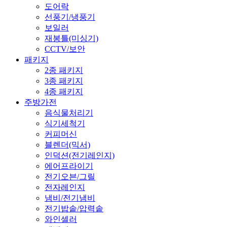
도어락
선풍기/냉풍기
보일러
재봉틀(미싱기)
CCTV/보안
패키지
2종 패키지
3종 패키지
4종 패키지
주방가전
음식물처리기
식기세척기
커피머신
블렌더(믹서)
인덕션(전기레인지)
에어프라이기
전기오븐/그릴
전자레인지
냄비/전기냄비
전기밥솥/압력솥
와인셀러