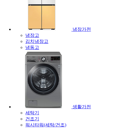
냉장가전
냉장고
김치냉장고
냉동고
생활가전
세탁기
건조기
워시타워(세탁/건조)