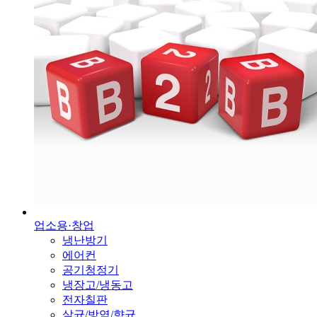
업소용·창업
냉난방기
에어컨
공기청정기
냉장고/냉동고
전자칠판
살균/방역/향균